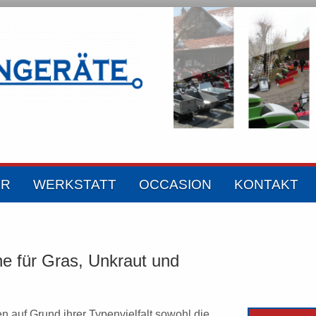
ER
WERKSTATT
OCCASION
KONTAKT
he für Gras, Unkraut und
len auf Grund ihrer Typenvielfalt sowohl die