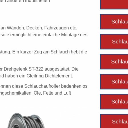
len anderen industriellen
Schlau
s an Wänden, Decken, Fahrzeugen etc.
nsole ermöglicht eine einfache Montage des
Schlau
stung. Ein kurzer Zug am Schlauch hebt die
Schlau
ner Drehgelenk ST-322 ausgestattet. Die
nd haben ein Gleitring Dichtelement.
Schlau
können diese Schlauchaufroller bedenkenlos
ngschemikalien, Öle, Fette und Luft
Schlau
Schlau